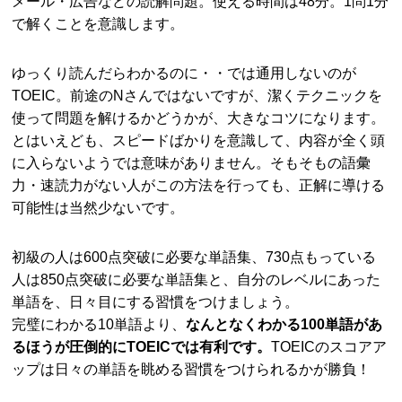
メール・広告などの読解問題。使える時間は48分。1問1分
で解くことを意識します。
ゆっくり読んだらわかるのに・・では通用しないのが
TOEIC。前途のNさんではないですが、潔くテクニックを
使って問題を解けるかどうかが、大きなコツになります。
とはいえども、スピードばかりを意識して、内容が全く頭
に入らないようでは意味がありません。そもそもの語彙
力・速読力がない人がこの方法を行っても、正解に導ける
可能性は当然少ないです。
初級の人は600点突破に必要な単語集、730点もっている
人は850点突破に必要な単語集と、自分のレベルにあった
単語を、日々目にする習慣をつけましょう。
完璧にわかる10単語より、
なんとなくわかる100単語があ
るほうが圧倒的にTOEICでは有利です。
TOEICのスコアア
ップは日々の単語を眺める習慣をつけられるかが勝負！