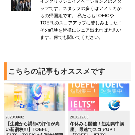
イングリッシュイノベーションズのスタ
ッフです。スタッフの多くはアメリカか
らの帰国組です。 私たちもTOEICや
TOEFLのスコアアップに苦しみました！
その経験を皆様にシェア出来ればと思い
ます。何でも聞いてください。
こちらの記事もオススメです
2020/09/02
2018/12/03
【生徒から講師の評価が高
冬休みも開催！短期集中講
い新宿校!!!】TOEFL、
座、最速でスコアUP！