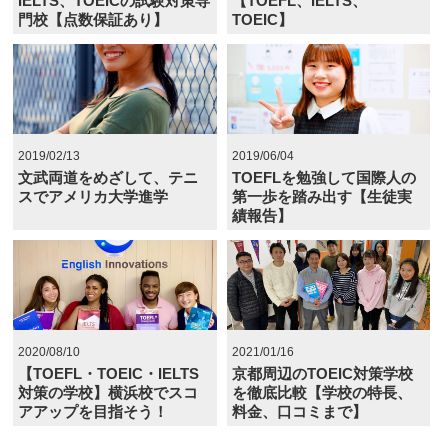
IELTS、TOEICの試験対策専
【TOEFL、IELTS、
門校【点数保証あり】
TOEIC】
2019/02/13
2019/06/04
文武両道をめざして、テニ
TOEFLを勉強して国際人の
スでアメリカ大学進学
第一歩を踏み出す【生徒実
績報告】
2020/08/10
2021/01/16
【TOEFL・TOEIC・IELTS
京都周辺のTOEIC対策学校
対策の学校】横浜校でスコ
を徹底比較【学校の特長、
アアップを目指そう！
料金、口コミまで】