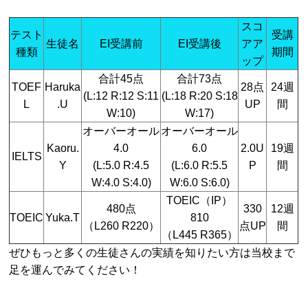
スコ
テスト
受講
生徒名
EI受講前
EI受講後
アア
種類
期間
ップ
合計45点
合計73点
TOEF
Haruka
28点
24週
(L:12 R:12 S:11
(L:18 R:20 S:18
L
.U
UP
間
W:10)
W:17)
オーバーオール
オーバーオール
Kaoru.
4.0
6.0
2.0U
19週
IELTS
Y
(L:5.0 R:4.5
(L:6.0 R:5.5
P
間
W:4.0 S:4.0)
W:6.0 S:6.0)
TOEIC（IP）
480点
330
12週
TOEIC
Yuka.T
810
（L260 R220）
点UP
間
（L445 R365）
ぜひもっと多くの生徒さんの実績を知りたい方は当校まで
足を運んでみてください！