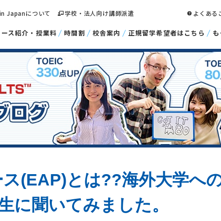
 in Japanについて
学校・法人向け講師派遣
よくある
コース紹介・授業料
時間割
校舎案内
正規留学希望者はこちら
も
ス(EAP)とは??海外大学へ
講生に聞いてみました。