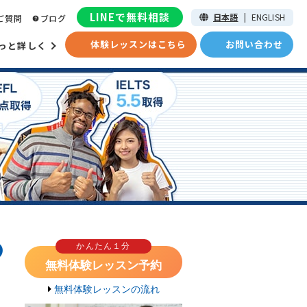
LINEで無料相談
日本語
|
ENGLISH
ご質問
ブログ
体験レッスンはこちら
お問い合わせ
っと詳しく
の
かんたん１分
無料体験レッスン予約
無料体験レッスンの流れ