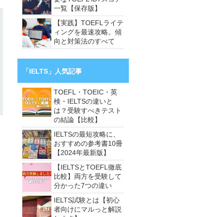
一覧【保存版】
【実践】TOEFLライテ
ィングを最速攻略。傾
向と対策法のすべて
「IELTS」人気記事
TOEFL・TOEIC・英
検・IELTSの違いと
は？受験すべきテスト
の結論【比較】
IELTSの最短攻略に、
おすすめの参考書10冊
【2024年最新版】
【IELTSとTOEFL徹底
比較】両方を受験して
分かった7つの違い
IELTS試験とは【初心
者向けにマルっと解説