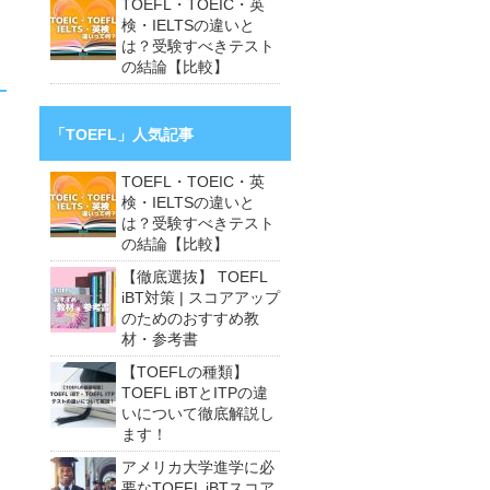
TOEFL・TOEIC・英
検・IELTSの違いと
は？受験すべきテスト
の結論【比較】
「TOEFL」人気記事
TOEFL・TOEIC・英
検・IELTSの違いと
は？受験すべきテスト
の結論【比較】
【徹底選抜】 TOEFL
iBT対策 | スコアアップ
のためのおすすめ教
材・参考書
【TOEFLの種類】
TOEFL iBTとITPの違
いについて徹底解説し
ます！
アメリカ大学進学に必
要なTOEFL iBTスコア