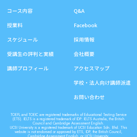
コース内容
Q&A
授業料
Facebook
スケジュール
採用情報
受講生の評判と実績
会社概要
講師プロフィール
アクセスマップ
学校・法人向け講師派遣
お問い合わせ
TOEFL and TOEIC are registered trademarks of Educational Testing Service
(ETS). IELTS is a registered trademark of IDP: IELTS Australia, the British
Council and Cambridge Assessment English.
UCSI University is a registered trademark of UCSI Education Sdn. Bhd. This
website is not endorsed or approved by ETS, IDP, the British Council,
Cambridge Assessment English, or UCSI University.