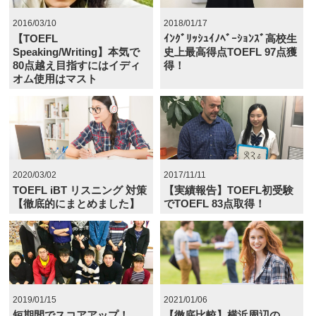
2016/03/10
2018/01/17
【TOEFL
ｲﾝｸﾞﾘｯｼｭｲﾉﾍﾞｰｼｮﾝｽﾞ高校生
Speaking/Writing】本気で
史上最高得点TOEFL 97点獲
80点越え目指すにはイディ
得！
オム使用はマスト
2020/03/02
2017/11/11
TOEFL iBT リスニング 対策
【実績報告】TOEFL初受験
【徹底的にまとめました】
でTOEFL 83点取得！
2019/01/15
2021/01/06
短期間でスコアアップ！
【徹底比較】横浜周辺の