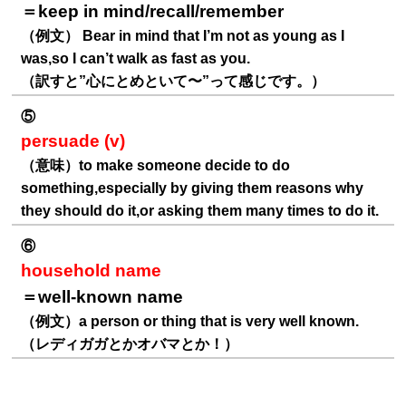
＝keep in mind/recall/remember
（例文） Bear in mind that I’m not as young as I
was,so I can’t walk as fast as you.
（訳すと”心にとめといて〜”って感じです。）
⑤
persuade (v)
（意味）to make someone decide to do
something,especially by giving them reasons why
they should do it,or asking them many times to do it.
⑥
household name
＝well-known name
（例文）a
person
or
thing
that
is
very
well
known.
（レディガガとかオバマとか！）