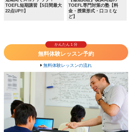
TOEFL短期講習【5日間最大
TOEFL専門対策の塾【料
22点UP!!】
金・授業形式・口コミな
ど】
かんたん１分
無料体験レッスン予約
無料体験レッスンの流れ