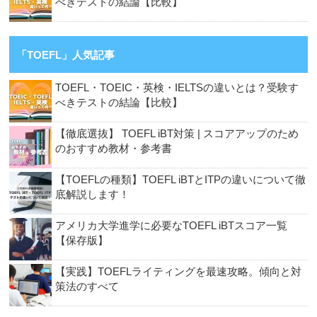
べきテストの結論【比較】
「TOEFL」人気記事
TOEFL・TOEIC・英検・IELTSの違いとは？受験す
べきテストの結論【比較】
【徹底選抜】 TOEFL iBT対策 | スコアアップのため
のおすすめ教材・参考書
【TOEFLの種類】TOEFL iBTとITPの違いについて徹
底解説します！
アメリカ大学進学に必要なTOEFL iBTスコア一覧
【保存版】
【実践】TOEFLライティングを最速攻略。傾向と対
策法のすべて