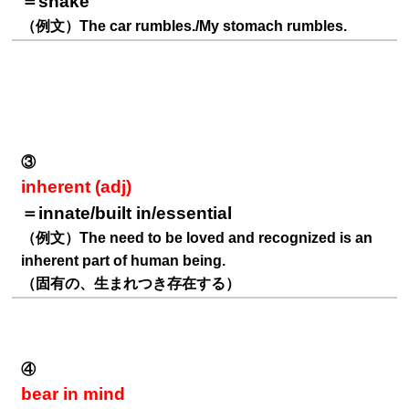
＝shake
（例文）The car rumbles./My stomach rumbles.
③
inherent (adj)
＝innate/built in/essential
（例文）The need to be loved and recognized is an
inherent part of human being.
（固有の、生まれつき存在する）
④
bear in mind