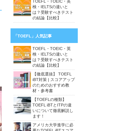
TOEFL・TOEIC・英
検・IELTSの違いと
は？受験すべきテスト
の結論【比較】
「TOEFL」人気記事
TOEFL・TOEIC・英
検・IELTSの違いと
は？受験すべきテスト
の結論【比較】
【徹底選抜】 TOEFL
iBT対策 | スコアアップ
のためのおすすめ教
材・参考書
【TOEFLの種類】
TOEFL iBTとITPの違
いについて徹底解説し
ます！
アメリカ大学進学に必
要なTOEFL iBTスコア