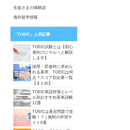
生徒さまの体験談
海外留学情報
「TOEIC」人気記事
TOEIC試験とは【初心
者向けにマルっと解説
します】
採用・昇進時に求めら
れる基準、TOEICは何
点？スコア別企業一覧
【まとめ】
TOEIC単語対策とレベ
ル別おすすめ英単語帳
12選
TOEICは過去問題で攻
略！？ | 無料の学習サ
イト6選