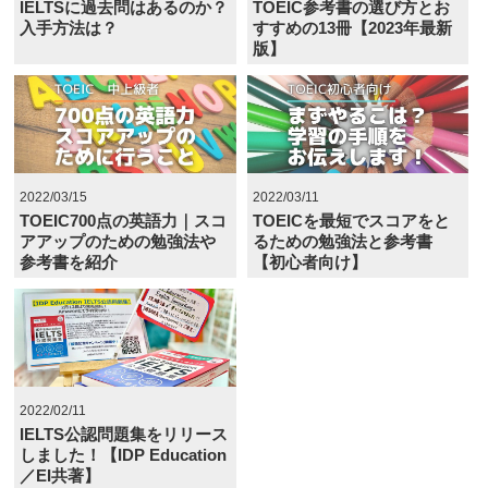
IELTSに過去問はあるのか？
TOEIC参考書の選び方とお
入手方法は？
すすめの13冊【2023年最新
版】
2022/03/15
2022/03/11
TOEIC700点の英語力｜スコ
TOEICを最短でスコアをと
アアップのための勉強法や
るための勉強法と参考書
参考書を紹介
【初心者向け】
2022/02/11
IELTS公認問題集をリリース
しました！【IDP Education
／EI共著】