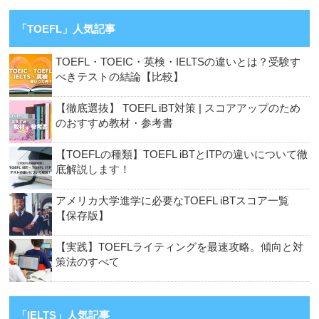
「TOEFL」人気記事
TOEFL・TOEIC・英検・IELTSの違いとは？受験す
べきテストの結論【比較】
【徹底選抜】 TOEFL iBT対策 | スコアアップのため
のおすすめ教材・参考書
【TOEFLの種類】TOEFL iBTとITPの違いについて徹
底解説します！
アメリカ大学進学に必要なTOEFL iBTスコア一覧
【保存版】
【実践】TOEFLライティングを最速攻略。傾向と対
策法のすべて
「IELTS」人気記事