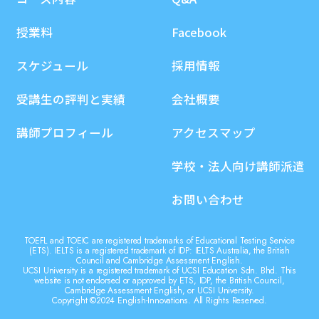
授業料
Facebook
スケジュール
採用情報
受講生の評判と実績
会社概要
講師プロフィール
アクセスマップ
学校・法人向け講師派遣
お問い合わせ
TOEFL and TOEIC are registered trademarks of Educational Testing Service
(ETS). IELTS is a registered trademark of IDP: IELTS Australia, the British
Council and Cambridge Assessment English.
UCSI University is a registered trademark of UCSI Education Sdn. Bhd. This
website is not endorsed or approved by ETS, IDP, the British Council,
Cambridge Assessment English, or UCSI University.
Copyright ©2024 English-Innovations. All Rights Reserved.