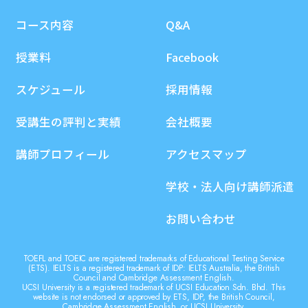
コース内容
Q&A
授業料
Facebook
スケジュール
採用情報
受講生の評判と実績
会社概要
講師プロフィール
アクセスマップ
学校・法人向け講師派遣
お問い合わせ
TOEFL and TOEIC are registered trademarks of Educational Testing Service
(ETS). IELTS is a registered trademark of IDP: IELTS Australia, the British
Council and Cambridge Assessment English.
UCSI University is a registered trademark of UCSI Education Sdn. Bhd. This
website is not endorsed or approved by ETS, IDP, the British Council,
Cambridge Assessment English, or UCSI University.