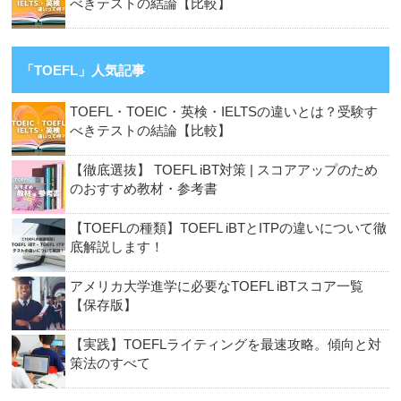
べきテストの結論【比較】
「TOEFL」人気記事
TOEFL・TOEIC・英検・IELTSの違いとは？受験す
べきテストの結論【比較】
【徹底選抜】 TOEFL iBT対策 | スコアアップのため
のおすすめ教材・参考書
【TOEFLの種類】TOEFL iBTとITPの違いについて徹
底解説します！
アメリカ大学進学に必要なTOEFL iBTスコア一覧
【保存版】
【実践】TOEFLライティングを最速攻略。傾向と対
策法のすべて