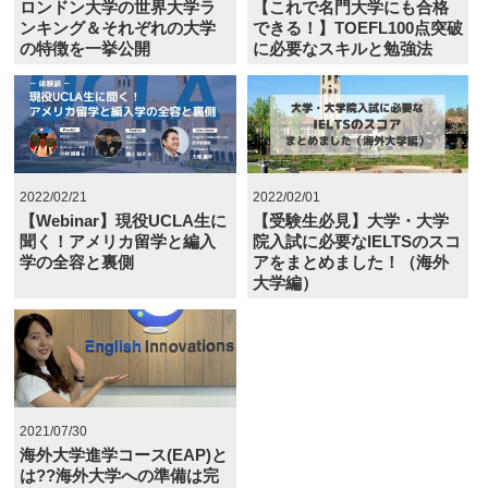
ロンドン大学の世界大学ラ
【これで名門大学にも合格
ンキング＆それぞれの大学
できる！】TOEFL100点突破
の特徴を一挙公開
に必要なスキルと勉強法
2022/02/21
2022/02/01
【Webinar】現役UCLA生に
【受験生必見】大学・大学
聞く！アメリカ留学と編入
院入試に必要なIELTSのスコ
学の全容と裏側
アをまとめました！（海外
大学編）
2021/07/30
海外大学進学コース(EAP)と
は??海外大学への準備は完