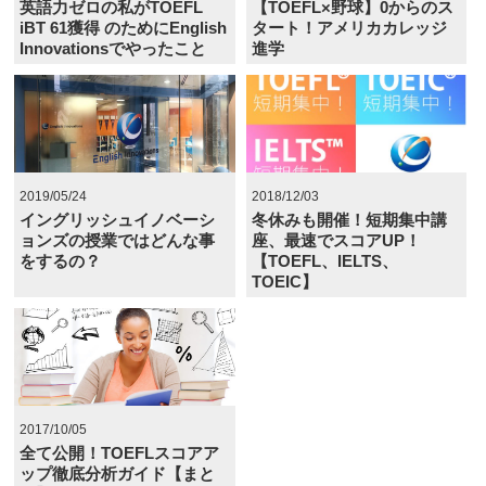
英語力ゼロの私がTOEFL
【TOEFL×野球】0からのス
iBT 61獲得 のためにEnglish
タート！アメリカカレッジ
Innovationsでやったこと
進学
2019/05/24
2018/12/03
イングリッシュイノベーシ
冬休みも開催！短期集中講
ョンズの授業ではどんな事
座、最速でスコアUP！
をするの？
【TOEFL、IELTS、
TOEIC】
2017/10/05
全て公開！TOEFLスコアア
ップ徹底分析ガイド【まと