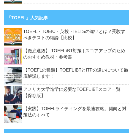
「TOEFL」人気記事
TOEFL・TOEIC・英検・IELTSの違いとは？受験す
べきテストの結論【比較】
【徹底選抜】 TOEFL iBT対策 | スコアアップのため
のおすすめ教材・参考書
【TOEFLの種類】TOEFL iBTとITPの違いについて徹
底解説します！
アメリカ大学進学に必要なTOEFL iBTスコア一覧
【保存版】
【実践】TOEFLライティングを最速攻略。傾向と対
策法のすべて