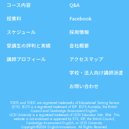
コース内容
Q&A
授業料
Facebook
スケジュール
採用情報
受講生の評判と実績
会社概要
講師プロフィール
アクセスマップ
学校・法人向け講師派遣
お問い合わせ
TOEFL and TOEIC are registered trademarks of Educational Testing Service
(ETS). IELTS is a registered trademark of IDP: IELTS Australia, the British
Council and Cambridge Assessment English.
UCSI University is a registered trademark of UCSI Education Sdn. Bhd. This
website is not endorsed or approved by ETS, IDP, the British Council,
Cambridge Assessment English, or UCSI University.
Copyright ©2024 English-Innovations. All Rights Reserved.