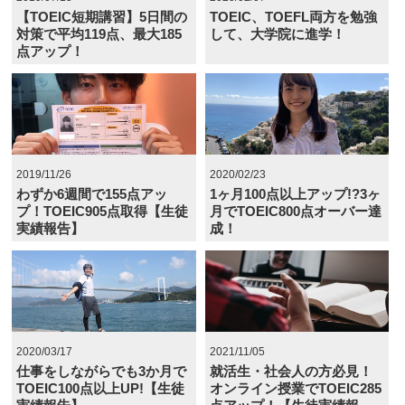
【TOEIC短期講習】5日間の
TOEIC、TOEFL両方を勉強
対策で平均119点、最大185
して、大学院に進学！
点アップ！
2019/11/26
2020/02/23
わずか6週間で155点アッ
1ヶ月100点以上アップ!?3ヶ
プ！TOEIC905点取得【生徒
月でTOEIC800点オーバー達
実績報告】
成！
2020/03/17
2021/11/05
仕事をしながらでも3か月で
就活生・社会人の方必見！
TOEIC100点以上UP!【生徒
オンライン授業でTOEIC285