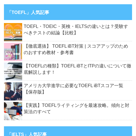
「TOEFL」人気記事
TOEFL・TOEIC・英検・IELTSの違いとは？受験す
べきテストの結論【比較】
【徹底選抜】 TOEFL iBT対策 | スコアアップのため
のおすすめ教材・参考書
【TOEFLの種類】TOEFL iBTとITPの違いについて徹
底解説します！
アメリカ大学進学に必要なTOEFL iBTスコア一覧
【保存版】
【実践】TOEFLライティングを最速攻略。傾向と対
策法のすべて
「IELTS」人気記事