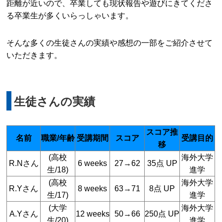
距離が近いので、卒業しても現状報告や遊びにきてくださ
る卒業生が多くいらっしゃいます。
そんな多くの生徒さんの実績や感想の一部をご紹介させて
いただきます。
生徒さんの実績
スコア推
名前
職業/年齢
受講期間
スコア
受講目的
移
(高校
海外大学
R.Nさん
6 weeks
27→62
35点 UP
生/18)
進学
(高校
海外大学
R.Yさん
8 weeks
63→71
8点 UP
生/17)
進学
(大学
海外大学
A.Yさん
12 weeks
50→66
250点 UP
生/20)
進学