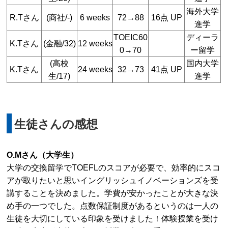
海外大学
R.Tさん
(商社/-)
6 weeks
72→88
16点 UP
進学
TOEIC60
ディーラ
K.Tさん
(金融/32)
12 weeks
0→70
ー留学
(高校
国内大学
K.Tさん
24 weeks
32→73
41点 UP
生/17)
進学
生徒さんの感想
O.Mさん（大学生）
大学の交換留学でTOEFLのスコアが必要で、効率的にスコ
アが取りたいと思いイングリッシュイノベーションズを受
講することを決めました。学費が安かったことが大きな決
め手の一つでした。点数保証制度があるというのは一人の
生徒を大切にしている印象を受けました！体験授業を受け