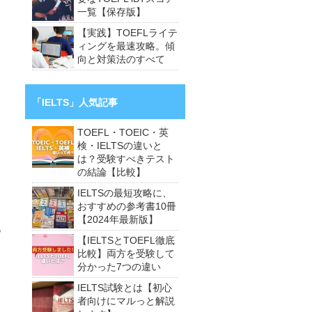
一覧【保存版】
【実践】TOEFLライテ
ィングを最速攻略。傾
向と対策法のすべて
「IELTS」人気記事
TOEFL・TOEIC・英
検・IELTSの違いと
は？受験すべきテスト
の結論【比較】
IELTSの最短攻略に、
おすすめの参考書10冊
【2024年最新版】
あ
【IELTSとTOEFL徹底
比較】両方を受験して
分かった7つの違い
IELTS試験とは【初心
者向けにマルっと解説