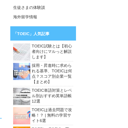
生徒さまの体験談
海外留学情報
「TOEIC」人気記事
TOEIC試験とは【初心
者向けにマルっと解説
します】
採用・昇進時に求めら
れる基準、TOEICは何
点？スコア別企業一覧
【まとめ】
TOEIC単語対策とレベ
ル別おすすめ英単語帳
12選
TOEICは過去問題で攻
略！？ | 無料の学習サ
イト6選