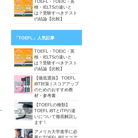
TOEFL・TOEIC・英
検・IELTSの違いと
は？受験すべきテスト
の結論【比較】
「TOEFL」人気記事
TOEFL・TOEIC・英
検・IELTSの違いと
は？受験すべきテスト
の結論【比較】
【徹底選抜】 TOEFL
iBT対策 | スコアアップ
のためのおすすめ教
材・参考書
【TOEFLの種類】
TOEFL iBTとITPの違
いについて徹底解説し
ます！
アメリカ大学進学に必
要なTOEFL iBTスコア