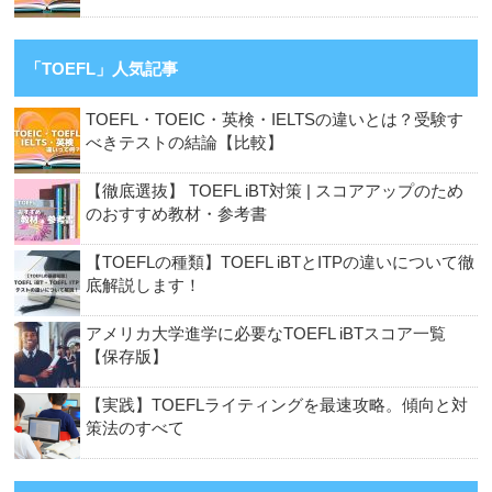
「TOEFL」人気記事
TOEFL・TOEIC・英検・IELTSの違いとは？受験す
べきテストの結論【比較】
【徹底選抜】 TOEFL iBT対策 | スコアアップのため
のおすすめ教材・参考書
【TOEFLの種類】TOEFL iBTとITPの違いについて徹
底解説します！
アメリカ大学進学に必要なTOEFL iBTスコア一覧
【保存版】
【実践】TOEFLライティングを最速攻略。傾向と対
策法のすべて