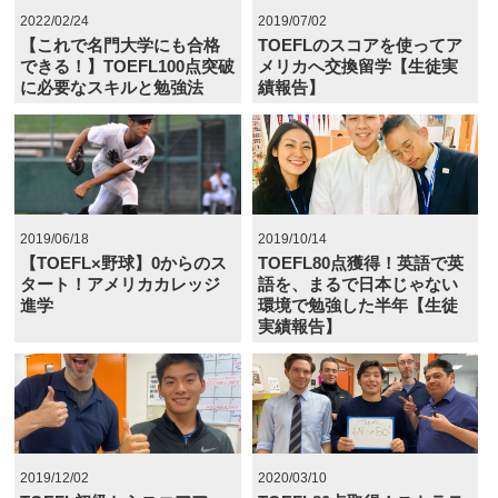
2022/02/24
2019/07/02
【これで名門大学にも合格
TOEFLのスコアを使ってア
できる！】TOEFL100点突破
メリカへ交換留学【生徒実
に必要なスキルと勉強法
績報告】
2019/06/18
2019/10/14
【TOEFL×野球】0からのス
TOEFL80点獲得！英語で英
タート！アメリカカレッジ
語を、まるで日本じゃない
進学
環境で勉強した半年【生徒
実績報告】
2019/12/02
2020/03/10