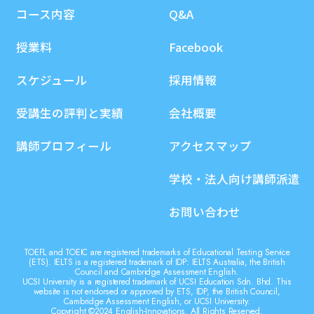
コース内容
Q&A
授業料
Facebook
スケジュール
採用情報
受講生の評判と実績
会社概要
講師プロフィール
アクセスマップ
学校・法人向け講師派遣
お問い合わせ
TOEFL and TOEIC are registered trademarks of Educational Testing Service
(ETS). IELTS is a registered trademark of IDP: IELTS Australia, the British
Council and Cambridge Assessment English.
UCSI University is a registered trademark of UCSI Education Sdn. Bhd. This
website is not endorsed or approved by ETS, IDP, the British Council,
Cambridge Assessment English, or UCSI University.
Copyright ©2024 English-Innovations. All Rights Reserved.