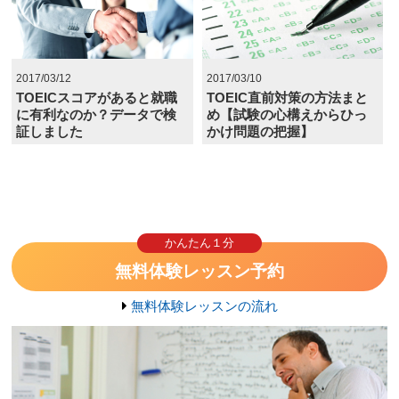
2017/03/12
2017/03/10
TOEICスコアがあると就職
TOEIC直前対策の方法まと
に有利なのか？データで検
め【試験の心構えからひっ
証しました
かけ問題の把握】
かんたん１分
無料体験レッスン予約
無料体験レッスンの流れ