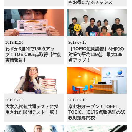
もお得になるチャンス
2019/11/26
2019/07/15
わずか6週間で155点アッ
【TOEIC短期講習】5日間の
プ！TOEIC905点取得【生徒
対策で平均119点、最大185
実績報告】
点アップ！
2019/07/03
2019/02/18
大学入試新共通テストに採
京都校オープン！TOEFL、
用された民間テスト一覧！
TOEIC、IELTS点数保証の試
験対策専門校