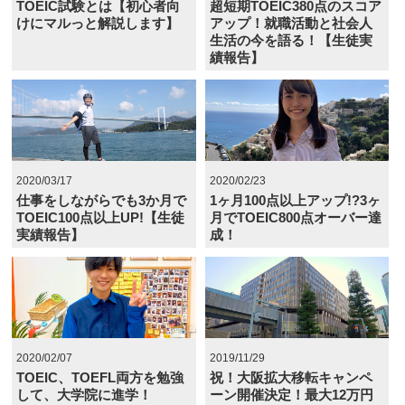
TOEIC試験とは【初心者向
超短期TOEIC380点のスコア
けにマルっと解説します】
アップ！就職活動と社会人
生活の今を語る！【生徒実
績報告】
2020/03/17
2020/02/23
仕事をしながらでも3か月で
1ヶ月100点以上アップ!?3ヶ
TOEIC100点以上UP!【生徒
月でTOEIC800点オーバー達
実績報告】
成！
2020/02/07
2019/11/29
TOEIC、TOEFL両方を勉強
祝！大阪拡大移転キャンペ
して、大学院に進学！
ーン開催決定！最大12万円