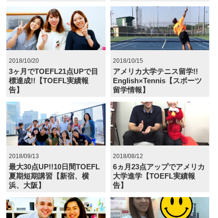
2018/10/20
2018/10/15
3ヶ月でTOEFL21点UPで目
アメリカ大学テニス留学!!
標達成!!【TOEFL実績報
English×Tennis【スポーツ
告】
留学情報】
2018/09/13
2018/08/12
最大30点UP!!10日間TOEFL
6ヵ月23点アップでアメリカ
夏期短期講習【新宿、横
大学進学【TOEFL実績報
浜、大阪】
告】