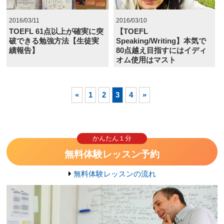
2016/03/11
2016/03/10
TOEFL 61点以上が確実に突
【TOEFL
破できる勉強方法【生徒実
Speaking/Writing】本気で
績報告】
80点越え目指すにはイディ
オム使用はマスト
«
1
2
3
4
»
かんたん１分
無料体験レッスン予約
無料体験レッスンの流れ