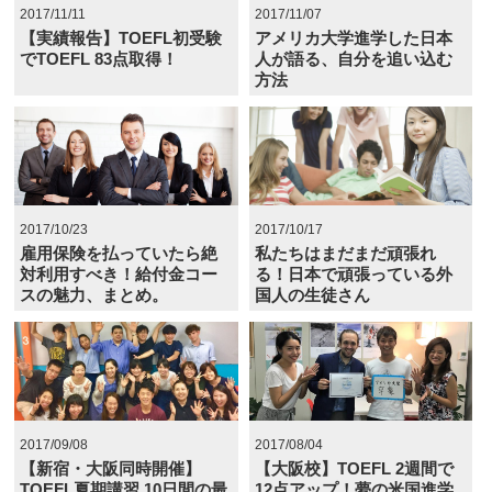
2017/11/11
2017/11/07
【実績報告】TOEFL初受験
アメリカ大学進学した日本
でTOEFL 83点取得！
人が語る、自分を追い込む
方法
2017/10/23
2017/10/17
雇用保険を払っていたら絶
私たちはまだまだ頑張れ
対利用すべき！給付金コー
る！日本で頑張っている外
スの魅力、まとめ。
国人の生徒さん
2017/09/08
2017/08/04
【新宿・大阪同時開催】
【大阪校】TOEFL 2週間で
TOEFL夏期講習 10日間の最
12点アップ！夢の米国進学