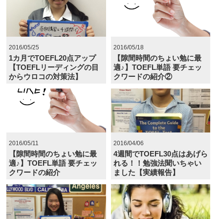
2016/05/25
2016/05/18
1カ月でTOEFL20点アップ
【隙間時間のちょい勉に最
【TOEFLリーディングの目
適♪】TOEFL単語 要チェッ
からウロコの対策法】
クワードの紹介②
2016/05/11
2016/04/06
【隙間時間のちょい勉に最
4週間でTOEFL30点はあげら
適♪】TOEFL単語 要チェッ
れる！！勉強法聞いちゃい
クワードの紹介
ました【実績報告】