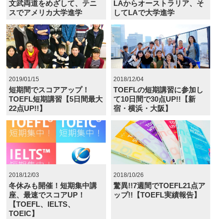
文武両道をめざして、テニ
LAからオーストラリア、そ
スでアメリカ大学進学
してLAで大学進学
2019/01/15
2018/12/04
短期間でスコアアップ！
TOEFLの短期講習に参加し
TOEFL短期講習【5日間最大
て10日間で30点UP!!【新
22点UP!!】
宿・横浜・大阪】
2018/12/03
2018/10/26
冬休みも開催！短期集中講
驚異!!7週間でTOEFL21点ア
座、最速でスコアUP！
ップ!!【TOEFL実績報告】
【TOEFL、IELTS、
TOEIC】