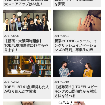
大スコアアップは33点！
を実現
2017/06/06
2017/06/01
【新宿・大阪同時開催】
新宿のTOEICスクール、イ
TOEFL夏期講習2017年もや
ングリッシュイノベーショ
ります！
ンズの評判。卒業生の声
2017/02/12
2017/01/19
TOEFL iBT 91点 獲得した人
【超難関？】TOEFLスピー
が取り組んだ学習法
キングの出題傾向から対策
方法を述べる