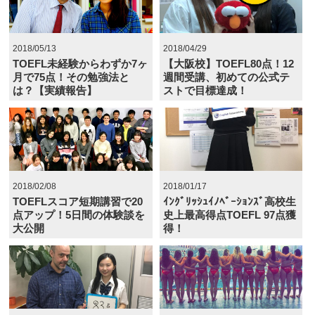
2018/05/13
2018/04/29
TOEFL未経験からわずか7ヶ
【大阪校】TOEFL80点！12
月で75点！その勉強法と
週間受講、初めての公式テ
は？【実績報告】
ストで目標達成！
2018/02/08
2018/01/17
TOEFLスコア短期講習で20
ｲﾝｸﾞﾘｯｼｭｲﾉﾍﾞｰｼｮﾝｽﾞ高校生
点アップ！5日間の体験談を
史上最高得点TOEFL 97点獲
大公開
得！