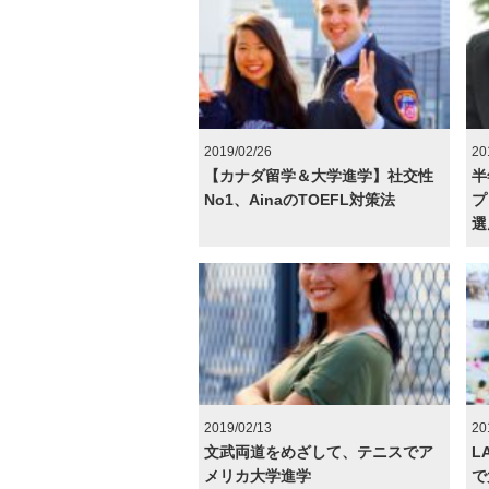
2019/02/26
20
【カナダ留学＆大学進学】社交性
半
No1、AinaのTOEFL対策法
プ
選
2019/02/13
20
文武両道をめざして、テニスでア
L
メリカ大学進学
で