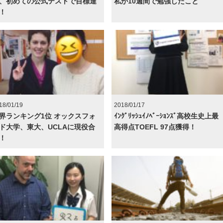
、初めての公式テストで目標達
私が10週間で勉強したこと
！
18/01/19
2018/01/17
界ランキング1位 オックスフォ
ｲﾝｸﾞﾘｯｼｭｲﾉﾍﾞｰｼｮﾝｽﾞ高校生史上最
ド大学、東大、UCLAに現役合
高得点TOEFL 97点獲得！
！