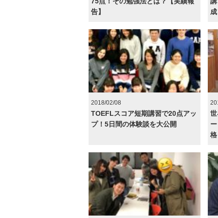
75点！その勉強法とは？【実績報
講
告】
成
2018/02/08
20
TOEFLスコア短期講習で20点アッ
世
プ！5日間の体験談を大公開
ー
格