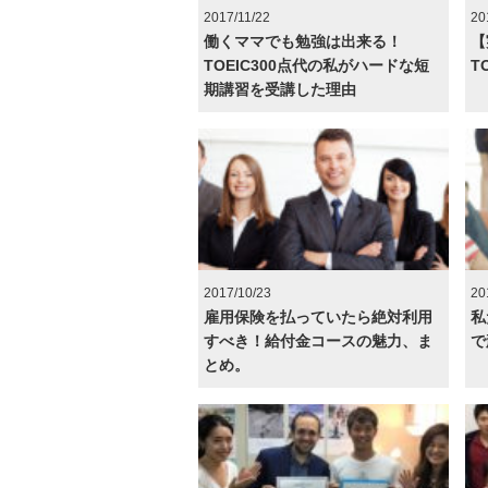
2017/11/22
20
働くママでも勉強は出来る！
【
TOEIC300点代の私がハードな短
T
期講習を受講した理由
2017/10/23
20
雇用保険を払っていたら絶対利用
私
すべき！給付金コースの魅力、ま
で
とめ。