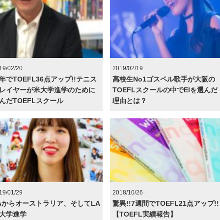
19/02/20
2019/02/19
年でTOEFL36点アップ!!テニス
高校生No1ゴスペル歌手が大阪の
レイヤーが米大学進学のために
TOEFLスクールの中でEIを選んだ
んだTOEFLスクール
理由とは？
19/01/29
2018/10/26
Aからオーストラリア、そしてLA
驚異!!7週間でTOEFL21点アップ!!
大学進学
【TOEFL実績報告】