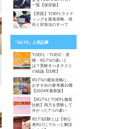
一覧【保存版】
【実践】TOEFLライテ
ィングを最速攻略。傾
向と対策法のすべて
「IELTS」人気記事
TOEFL・TOEIC・英
検・IELTSの違いと
は？受験すべきテスト
の結論【比較】
IELTSの最短攻略に、
おすすめの参考書10冊
【2024年最新版】
【IELTSとTOEFL徹底
比較】両方を受験して
分かった7つの違い
IELTS試験とは【初心
者向けにマルっと解説