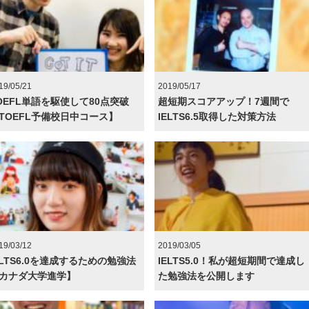
19/05/21
2019/05/17
OEFL単語を駆使して80点突破
超短期スコアアップ！7週間で
TOEFL予備校日中コース】
IELTS6.5取得した対策方法
19/03/12
2019/03/05
ELTS6.0を達成するための勉強法
IELTS5.0！私が超短期間で達成し
カナダ大学進学】
た勉強法を公開します