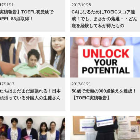
17/11/11
2017/10/25
実績報告】TOEFL初受験で
CAになるためにTOEICスコア達
OEFL 83点取得！
成！でも、まさかの落選・・どん
底を経験して私が得たもの
17/10/17
2017/08/21
たちはまだまだ頑張れる！日本
56歳で念願の900点越えを達成！
頑張っている外国人の生徒さん
【TOEIC実績報告】