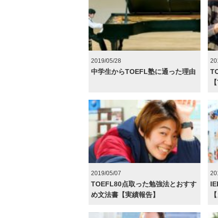
2019/05/28
20
中学生からTOEFL塾に通った理由
T
【
2019/05/07
20
TOEFL80点取った勉強法とおすす
I
め文法書【実績報告】
【