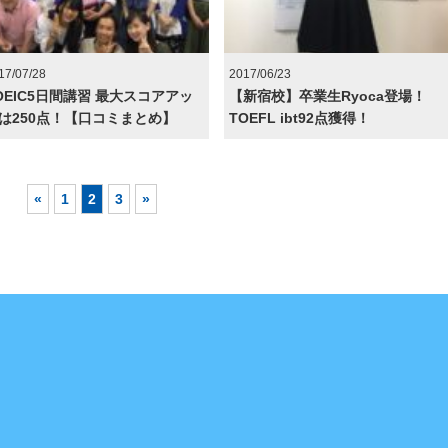
17/07/28
2017/06/23
OEIC5日間講習 最大スコアアッ
【新宿校】卒業生Ryoca登場！
は250点！【口コミまとめ】
TOEFL ibt92点獲得！
«
1
2
3
»