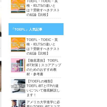
TOEFL・TOEIC・英
検・IELTSの違いと
は？受験すべきテスト
の結論【比較】
「TOEFL」人気記事
TOEFL・TOEIC・英
検・IELTSの違いと
進
は？受験すべきテスト
の結論【比較】
【徹底選抜】 TOEFL
iBT対策 | スコアアップ
のためのおすすめ教
材・参考書
【TOEFLの種類】
TOEFL iBTとITPの違
いについて徹底解説し
ます！
アメリカ大学進学に必
要なTOEFL iBTスコア