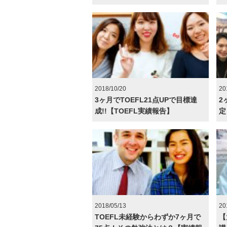
2018/10/20
20
3ヶ月でTOEFL21点UPで目標達
2
成!!【TOEFL実績報告】
定
2018/05/13
20
TOEFL未経験からわずか7ヶ月で
【