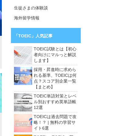
生徒さまの体験談
海外留学情報
「TOEIC」人気記事
TOEIC試験とは【初心
者向けにマルっと解説
します】
採用・昇進時に求めら
れる基準、TOEICは何
点？スコア別企業一覧
【まとめ】
TOEIC単語対策とレベ
ル別おすすめ英単語帳
12選
TOEICは過去問題で攻
略！？ | 無料の学習サ
イト6選