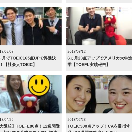
18/09/08
2018/08/12
ヶ月でTOEIC165点UPで昇進決
6ヵ月23点アップでアメリカ大学
！【社会人TOEIC】
学【TOEFL実績報告】
18/04/29
2018/02/23
大阪校】TOEFL80点！12週間受
TOEIC300点アップ！CAを目指す