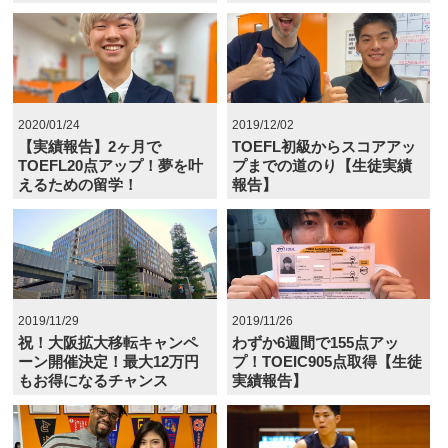
2020/01/24
2019/12/02
【実績報告】2ヶ月で
TOEFL初級からスコアアッ
TOEFL20点アップ！夢を叶
プまでの道のり【生徒実績
えるための留学！
報告】
2019/11/29
2019/11/26
祝！大阪拡大移転キャンペ
わずか6週間で155点アッ
ーン開催決定！最大12万円
プ！TOEIC905点取得【生徒
もお得になるチャンス
実績報告】