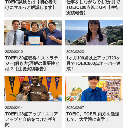
TOEIC試験とは【初心者向
仕事をしながらでも3か月で
けにマルっと解説します】
TOEIC100点以上UP!【生徒
実績報告】
2020/03/10
2020/02/23
TOEFL80点取得！ストラテ
1ヶ月100点以上アップ!?3ヶ
ジー(解き方)理解の重要性と
月でTOEIC800点オーバー達
は？【生徒実績報告】
成！
2020/02/14
2020/02/07
TOEFL28点アップ！スコア
TOEIC、TOEFL両方を勉強
アップと自信をつけた半年
して、大学院に進学！
間