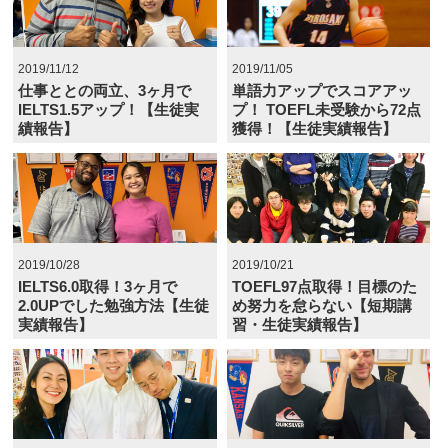
2019/11/12
2019/11/05
仕事ととの両立、3ヶ月で
単語力アップでスコアアッ
IELTS1.5アップ！【生徒実
プ！ TOEFL未受験から72点
績報告】
獲得！【生徒実績報告】
2019/10/28
2019/10/21
IELTS6.0取得！3ヶ月で
TOEFL97点取得！目標のた
2.0UPでした勉強方法【生徒
め努力を怠らない【短期講
実績報告】
習・生徒実績報告】