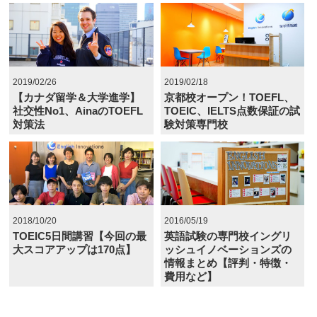
2019/02/26
2019/02/18
【カナダ留学＆大学進学】
京都校オープン！TOEFL、
社交性No1、AinaのTOEFL
TOEIC、IELTS点数保証の試
対策法
験対策専門校
2018/10/20
2016/05/19
TOEIC5日間講習【今回の最
英語試験の専門校イングリ
大スコアアップは170点】
ッシュイノベーションズの
情報まとめ【評判・特徴・
費用など】