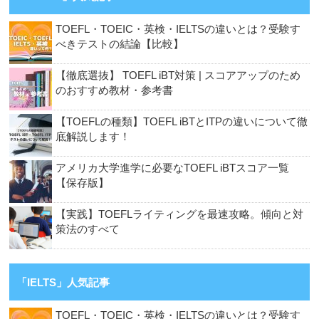
TOEFL・TOEIC・英検・IELTSの違いとは？受験す
べきテストの結論【比較】
【徹底選抜】 TOEFL iBT対策 | スコアアップのため
のおすすめ教材・参考書
【TOEFLの種類】TOEFL iBTとITPの違いについて徹
底解説します！
アメリカ大学進学に必要なTOEFL iBTスコア一覧
【保存版】
【実践】TOEFLライティングを最速攻略。傾向と対
策法のすべて
「IELTS」人気記事
TOEFL・TOEIC・英検・IELTSの違いとは？受験す