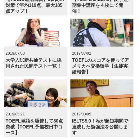
対策で平均119点、最大185
期集中講座を４校にて開
点アップ！
催！
2019/07/03
2019/07/02
大学入試新共通テストに採
TOEFLのスコアを使ってア
用された民間テスト一覧！
メリカへ交換留学【生徒実
績報告】
2019/05/21
2019/03/05
TOEFL単語を駆使して80点
IELTS5.0！私が超短期間で
突破【TOEFL予備校日中コ
達成した勉強法を公開しま
ース】
す