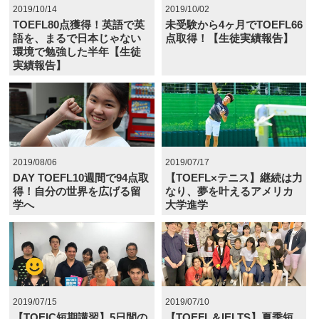
2019/10/14
2019/10/02
TOEFL80点獲得！英語で英
未受験から4ヶ月でTOEFL66
語を、まるで日本じゃない
点取得！【生徒実績報告】
環境で勉強した半年【生徒
実績報告】
2019/08/06
2019/07/17
DAY TOEFL10週間で94点取
【TOEFL×テニス】継続は力
得！自分の世界を広げる留
なり、夢を叶えるアメリカ
学へ
大学進学
2019/07/15
2019/07/10
【TOEIC短期講習】5日間の
【TOEFL＆IELTS】夏季短