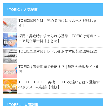
「TOEIC」人気記事
TOEIC試験とは【初心者向けにマルっと解説しま
す】
採用・昇進時に求められる基準、TOEICは何点？ス
コア別企業一覧【まとめ】
TOEIC単語対策とレベル別おすすめ英単語帳12選
TOEICは過去問題で攻略！？ | 無料の学習サイト6
選
TOEFL・TOEIC・英検・IELTSの違いとは？受験す
べきテストの結論【比較】
「TOEFL」人気記事